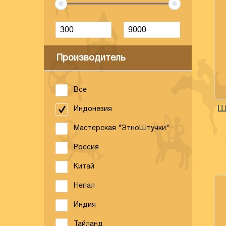
Производитель
Все
Индонезия
Мастерская "ЭтноШтучки"
Россия
Китай
Непал
Индия
Тайланд