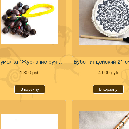
Шумелка "Журчание ручья" из орехов кукуи
1 300
руб
4 000
руб
В корзину
В корзину