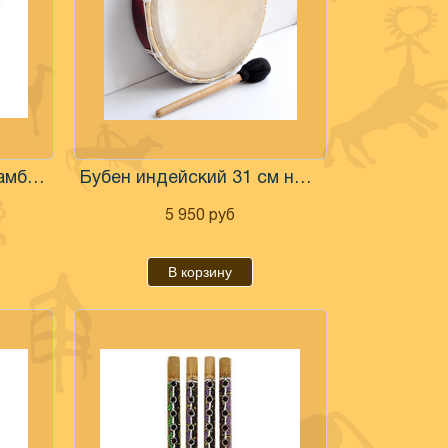
Трещетка "Ток-ток" бамбук с росписью
Бубен индейский 31 см натуральная кожа
5 950
руб
В корзину