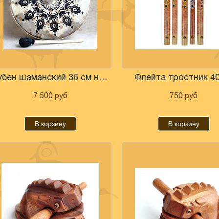
Бубен шаманский 36 см натуральная кожа
Флейта тростник 40
7 500
руб
750
руб
В корзину
В корзину