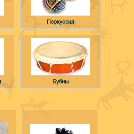
Перкуссия
ы
Бубны