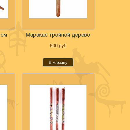
 см
Маракас тройной дерево
900
руб
В корзину