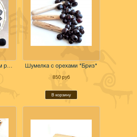
Бубен индейский 21 см роспись натуральная кожа
Шумелка с орехами "Бриз"
850
руб
В корзину