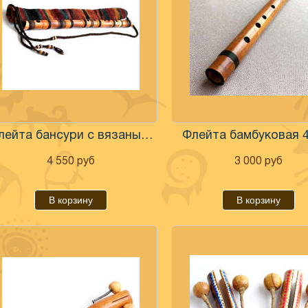
Флейта бансури с вязаным чехлом
Флейта бамбуковая 
4 550
руб
3 000
руб
В корзину
В корзину