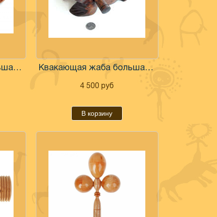
Квакающая жаба большая 15 см
Квакающая жаба большая 24 см
4 500
руб
В корзину