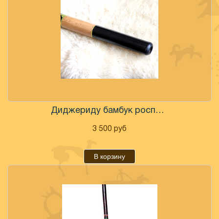
Диджериду бамбук роспись
3 500
руб
В корзину