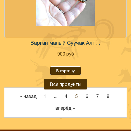
Варган малый Суучак Алтай
900
руб
В корзину
Все продукты
Все продукты
« назад
1
...
4
5
6
7
8
вперёд »