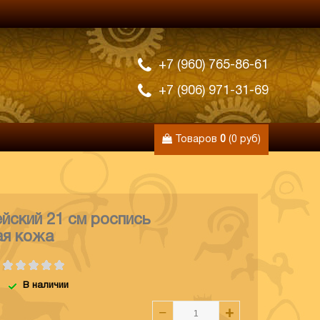
+7 (960) 765-86-61
+7 (906) 971-31-69
Товаров
0
(0 руб)
йский 21 см роспись
ая кожа
В наличии
−
+